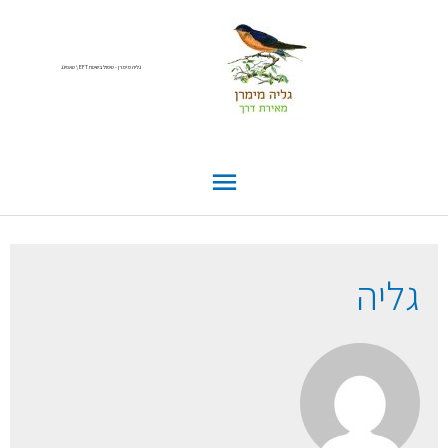
גליה מימרן - טיפול בשיטת EFT \ טאפינג
גליה