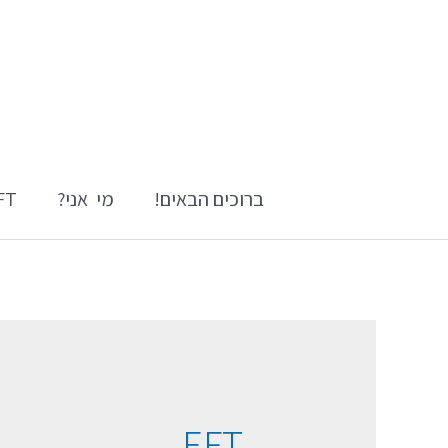
ברוכים הבאים!
מי אני?
EFT \ ט
EFT