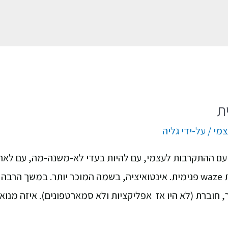
צמי
/ על-ידי
גליה
ם ההתקרבות לעצמי, עם להיות בעדי לא-משנה-מה, עם לאהו
מחדש, אוטומטית, של אפליקציית waze פנימית. אינטואיציה, בשמה המוכר יו
 חוברת (לא היו אז אפליקציות ולא סמארטפונים). איזה מנוא