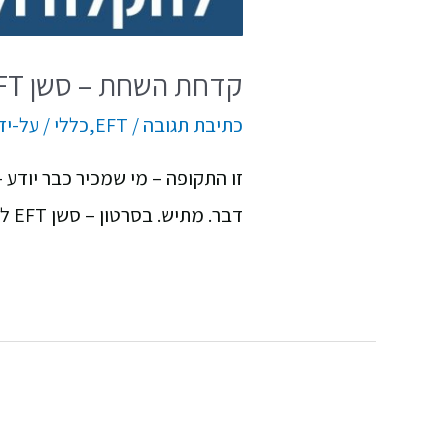
קדחת השחת – סשן EFT להקלה
כתיבת תגובה
/
EFT
,
כללי
/ על-יד
זו התקופה – מי שמכיר כבר יודע –
דבר. מתיש. בסרטון – סשן EFT לתרגול עצמי להקלה על כל הסימפטומים של קדחת השחת.מוזמנים לתרגל ולהעביר למי שדולף.