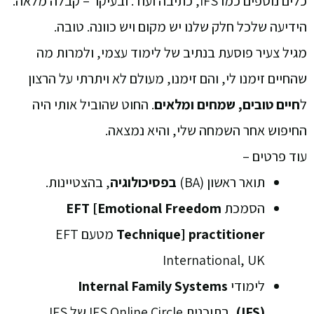
כלים נוספים כמו IFS, כתיבה ועוד. ובעיקר – קבלה מלאה.
הידיעה שלכל חלק שלנו יש מקום ויש כוונה. טובה.
מגיל צעיר פוסעת בנתיב של לימוד עצמי, ולמרות מה
שהחיים זימנו לי, והם זימנו, מעולם לא ויתרתי על הרצון
ל
חיים טובים, שמחים ומלאים
.
החוט שהוביל אותי היה
החיפוש אחר השמחה שלי, והיא נמצאה.
עוד פרטים –
תואר ראשון (BA)
בפסיכולוגיה
, בהצטיינות.
הסמכת
EFT [Emotional Freedom
Technique] practitioner
מטעם EFT
International, UK
לימודי
Internal Family Systems
(IFS),
בתוכנית IFS Online Circle של IFS