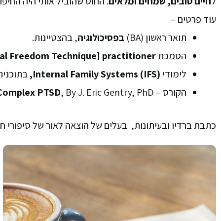
ל
חיים טובים, שמחים ומלאים
.
החוט שהוביל אותי היה החיפ
עוד פרטים –
תואר ראשון (BA)
בפסיכולוגיה
, בהצטיינות.
הסמכת
al Freedom Technique] practitioner
לימודי
Internal Family Systems (IFS),
בתוכנית IFS Online Circle של nstitute
הקורס –
, By J. Eric Gentry, PhD
Complex PTSD
כתבת ברדיו ובעיתונות, בעלים של הוצאה לאור של סיפורי חיי