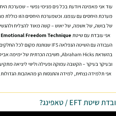
עוד אני מאמינה ויודעת בכל נים מנימי נפשי – שמערכת היחס
מערכת היחסים עם עצמנו. וכשמערכת היחסים הזו כוללת מנ
של בושה, של אשמה, של יאוש – קשה מאוד להצליח ולהגשים 
אני עובדת עם שיטת
Emotional Freedom Technique,
העבודה עם השיטה הנפלאה IFS שנותנת מקום
בהשראת Abraham Hicks, חשיבה הכרתית של ימימה אביטל והאו'פונופונו.
ובעיקר בעיקר – הקשבה עמוקה ופעילה וליווי ליציאה מתקיעו
אני
תלמידה נצחית, למידה והתנסות הן מהאהבות הגדולות ש
שיטת EFT / טאפינג?