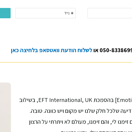
לשלוח הודעת וואטסאפ בלחיצה כאן
מטפלת בשיטת EFT \ טאפינג [Emotional Freedom Technique] בהסמכת EFT International, UK, בשילוב
מנו לי, והם זימנו, מעולם לא ויתרתי על הרצון