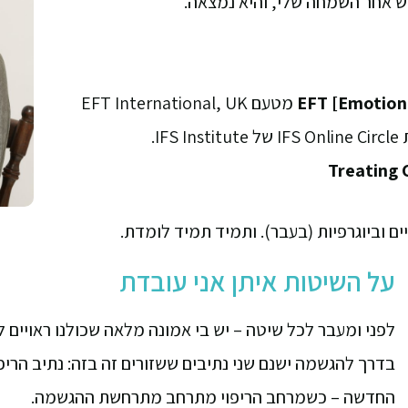
וש אחר השמחה שלי, והיא נמצאה.
EFT [Emotion
מטעם EFT International, UK
IFS I.
Treating
ם וביוגרפיות (בעבר). ותמיד תמיד לומדת.
על השיטות איתן אני עובדת
לפני ומעבר לכל שיטה – יש בי אמונה מלאה שכולנו ראויים לח
בדרך להגשמה ישנם שני נתיבים ששזורים זה בזה: נתיב הריפו
החדשה – כשמרחב הריפוי מתרחב מתרחשת ההגשמה.