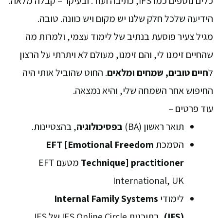
כלים נוספים כמו IFS, כתיבה ועוד. ובעיקר – קבלה מלאה.
הידיעה שלכל חלק שלנו יש מקום ויש כוונה. טובה.
מגיל צעיר פוסעת בנתיב של לימוד עצמי, ולמרות מה
שהחיים זימנו לי, והם זימנו, מעולם לא ויתרתי על הרצון
ל
חיים טובים, שמחים ומלאים
.
החוט שהוביל אותי היה
החיפוש אחר השמחה שלי, והיא נמצאה.
עוד פרטים –
תואר ראשון (BA)
בפסיכולוגיה
, בהצטיינות.
הסמכת
EFT [Emotional Freedom
Technique] practitioner
מטעם EFT
International, UK
לימודי
Internal Family Systems
(IFS),
בתוכנית IFS Online Circle של IFS