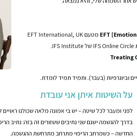
וש אחר השמחה שלי, והיא נמצאה.
EFT [Emotion
מטעם EFT International, UK
IFS I.
Treating
ם וביוגרפיות (בעבר). ותמיד תמיד לומדת.
על השיטות איתן אני עובדת
לפני ומעבר לכל שיטה – יש בי אמונה מלאה שכולנו ראויים לח
בדרך להגשמה ישנם שני נתיבים ששזורים זה בזה: נתיב הריפו
החדשה – כשמרחב הריפוי מתרחב מתרחשת ההגשמה.