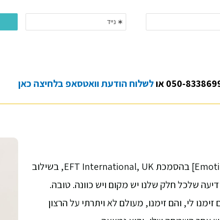
לשלוח הודעת וואטסאפ בלחיצה כאן
מטפלת בשיטת EFT \ טאפינג [Emotional Freedom Technique] בהסמכת EFT International, UK, בשילוב
מנו לי, והם זימנו, מעולם לא ויתרתי על הרצון