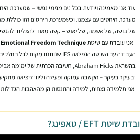
עוד אני מאמינה ויודעת בכל נים מנימי נפשי – שמערכת היחס
מערכת היחסים עם עצמנו. וכשמערכת היחסים הזו כוללת מנ
של בושה, של אשמה, של יאוש – קשה מאוד להצליח ולהגשים 
אני עובדת עם שיטת
Emotional Freedom Technique,
העבודה עם השיטה הנפלאה IFS שנותנת מקום
בהשראת Abraham Hicks, חשיבה הכרתית של ימימה אביטל והאו'פונופונו.
ובעיקר בעיקר – הקשבה עמוקה ופעילה וליווי ליציאה מתקיעו
אני
תלמידה נצחית, למידה והתנסות הן מהאהבות הגדולות ש
שיטת EFT / טאפינג?