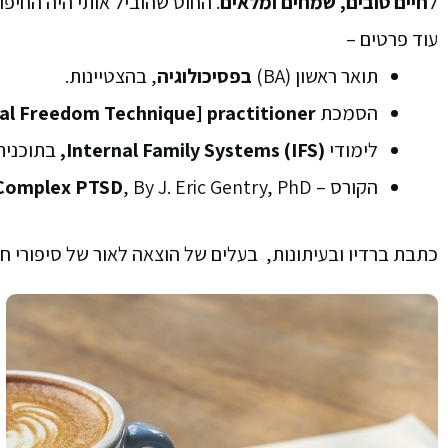
ל
חיים טובים, שמחים ומלאים
.
החוט שהוביל אותי היה החיפ
עוד פרטים –
תואר ראשון (BA)
בפסיכולוגיה
, בהצטיינות.
הסמכת
al Freedom Technique] practitioner
לימודי
Internal Family Systems (IFS),
בתוכנית IFS Online Circle של nstitute
הקורס –
, By J. Eric Gentry, PhD
Complex PTSD
כתבת ברדיו ובעיתונות, בעלים של הוצאה לאור של סיפורי חיי