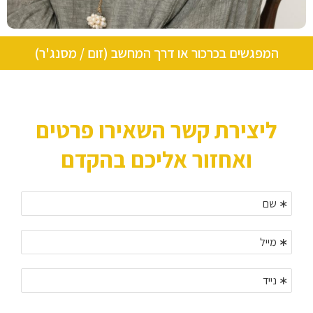
המפגשים בכרכור או דרך המחשב (זום / מסנג'ר)