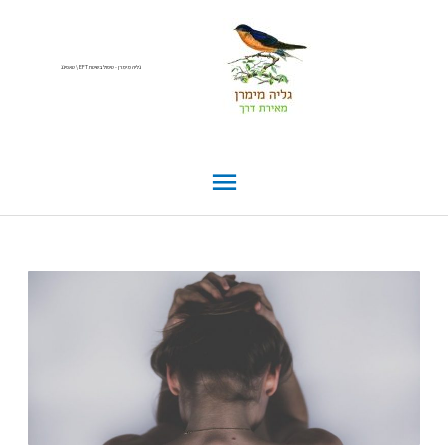
גליה מימרן - טיפול בשיטת EFT \ טאפינג